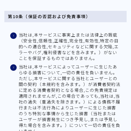
第10条（保証の否認および免責事項）
当社は,本サービスに事実上または法律上の瑕疵
（安全性,信頼性,正確性,完全性,有効性,特定の目
的への適合性,セキュリティなどに関する欠陥,エ
ラーやバグ,権利侵害などを含みます。）がない
ことを保証するものではありません。
当社は,本サービスによってユーザーに生じたあ
らゆる損害について,一切の責任を負いません。
ただし,本サービスに関する当社とユーザーとの
間の契約（本規約を含みます。）が消費者契約法
に定める消費者契約となる場合,この免責規定は
適用されませんが,この場合であっても,当社は,当
社の過失（重過失を除きます。）による債務不履
行または不法行為によりユーザーに生じた損害
のうち特別な事情から生じた損害（当社または
ユーザーが損害発生につき予見し,または予見し
得た場合を含みます。）について一切の責任を負
いません。